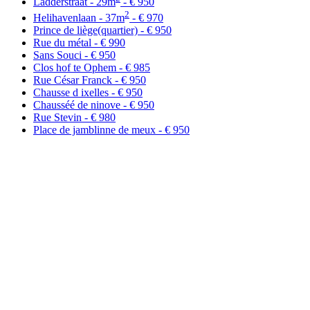
Ladderstraat - 29m
- € 950
2
Helihavenlaan - 37m
- € 970
Prince de liège(quartier) - € 950
Rue du métal - € 990
Sans Souci - € 950
Clos hof te Ophem - € 985
Rue César Franck - € 950
Chausse d ixelles - € 950
Chausséé de ninove - € 950
Rue Stevin - € 980
Place de jamblinne de meux - € 950