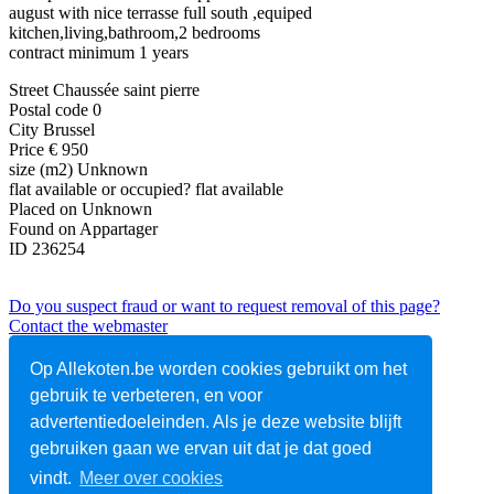
august with nice terrasse full south ,equiped
kitchen,living,bathroom,2 bedrooms
contract minimum 1 years
Street
Chaussée saint pierre
Postal code
0
City
Brussel
Price
€ 950
size (m2)
Unknown
flat available or occupied?
flat available
Placed on
Unknown
Found on
Appartager
ID
236254
Do you suspect fraud or want to request removal of this page?
Contact the webmaster
View this ad
Op Allekoten.be worden cookies gebruikt om het
gebruik te verbeteren, en voor
advertentiedoeleinden. Als je deze website blijft
Over ons
gebruiken gaan we ervan uit dat je dat goed
Voorwaarden
vindt.
Meer over cookies
F.A.Q.